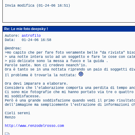
Invia modifica (01-24-06 16:51)
Re: Le mie foto deepsky !
Autore:
astrofilo
Data: 01-24-06 16:58
@Andrea:
>Ho capito che per fare foto veramente belle "da rivista" bis
> una notte intera solo ad un soggetto e fare le cose con cal
> più delicate sono la messa a fuoco e la guida .
Parole sante. Non ci credevo neanch'io.
Ora è tanto se in una nottata riprendo un paio di soggetti di
Il problema è trovarla la nottata:
Ora devi imparare a elaborare.
Considera che l'elaborazione comporta una perdita di tempo an
Ci sono mie fotografie che mi hanno portato via tre o quattro
mi soddisfacesse.
Però è una grande soddisfazione quando vedi il primo risultat
dell'immagine ma semplicemente l'estrazione di informazioni c
Cieli sereni
Renzo
http://www.renzodelrosso.com