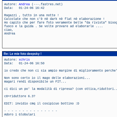
Autore:
Andrea
(---.fastres.net)
Data: 01-24-06 16:42
Ragazzi , tutto in una notte !
Calcolate che non c'è nè dark nè flat nè elaborazione !
Ho capito che per fare foto veramente belle "da rivista" biso
fuoco e la guida . Se volte provare ad elaborarle ....
ciao,
Andrea
Re: Le mie foto deepsky !
Autore:
xchris
Data: 01-24-06 16:50
io credo che non ci sia ampio margine di miglioramento perche
Non sono certo io il mago delle elaborazioni...
magari rendi disponibile un FIT...
ci dici un po' la modalità di ripresa? (con ottica,riduttori.
c8+riduttore 6.3?
EDIT: invidio cmq il cosipicuo bottino :D
- - - - - - - - - - - - - - -
Adoro i Globulari