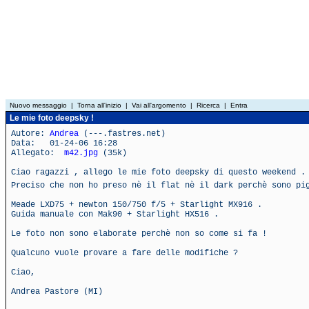
Nuovo messaggio
|
Torna all'inizio
|
Vai all'argomento
|
Ricerca
|
Entra
Le mie foto deepsky !
Autore:
Andrea
(---.fastres.net)
Data: 01-24-06 16:28
Allegato:
m42.jpg
(35k)
Ciao ragazzi , allego le mie foto deepsky di questo weekend .
Preciso che non ho preso nè il flat nè il dark perchè sono p
Meade LXD75 + newton 150/750 f/5 + Starlight MX916 .
Guida manuale con Mak90 + Starlight HX516 .
Le foto non sono elaborate perchè non so come si fa !
Qualcuno vuole provare a fare delle modifiche ?
Ciao,
Andrea Pastore (MI)