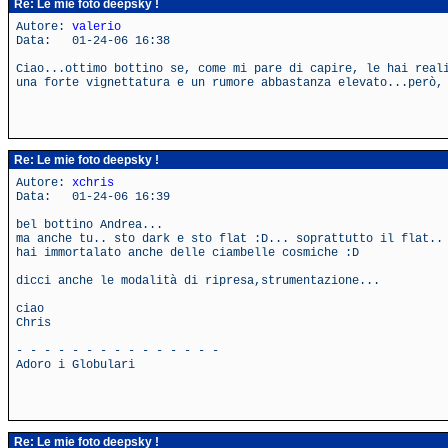
Re: Le mie foto deepsky !
Autore:
valerio
Data: 01-24-06 16:38
Ciao...ottimo bottino se, come mi pare di capire, le hai real
una forte vignettatura e un rumore abbastanza elevato...però,
Re: Le mie foto deepsky !
Autore:
xchris
Data: 01-24-06 16:39
bel bottino Andrea...
ma anche tu.. sto dark e sto flat :D... soprattutto il flat..
hai immortalato anche delle ciambelle cosmiche :D
dicci anche le modalità di ripresa,strumentazione...
ciao
Chris
- - - - - - - - - - - - - - -
Adoro i Globulari
Re: Le mie foto deepsky !